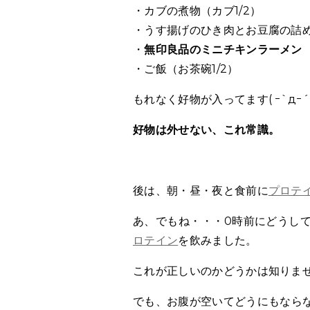
・カブの煮物（カブ1/2）
・うす揚げのひき肉とお豆腐の詰
・
無印良品のミニチキンラーメン
・ご飯（お茶碗1/2）
もれなく好物が入ってます( ｰ`дｰ´)
好物は外せない、これ常識。
後は、朝・昼・夜と食前に
プロテ
あ、でもね・・・0時前にどうし
ロテイン
を飲みました。
これが正しいのかどうかは知りま
でも、お腹が空いてどうにもなら