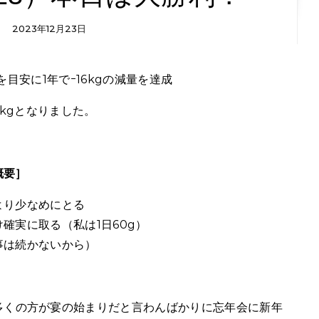
2023年12月23日
を目安に1年でｰ16kgの減量を達成
0kgとなりました。
概要］
より少なめにとる
確実に取る（私は1日60g）
事は続かないから）
多くの方が宴の始まりだと言わんばかりに忘年会に新年