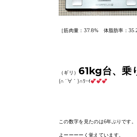
［筋肉量：37.8% 体脂肪率：35.
61kg台、
（ギリ）
(∩´∀｀)∩ﾜｰｲ
この数字を見たのは6年ぶりです。
よーーーーく覚えています。