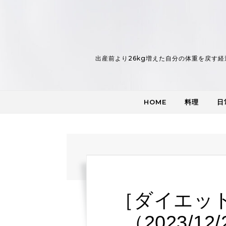
Skip to content
出産前より26kg増えた自分の体重を戻す経
HOME
料理
日
［ダイエッ
（2023/1