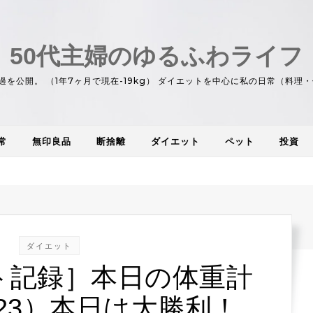
50代主婦のゆるふわライフ
過を公開。 （1年7ヶ月で現在-19kg） ダイエットを中心に私の日常（料
常
無印良品
断捨離
ダイエット
ペット
投資
ダイエット
ト記録］本日の体重計
2/23）本日は大勝利！